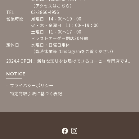
（アクセスはこちら）
TEL
03-3866-4956
営業時間
月曜日 14：00〜19：00
火・木・金曜日 11：00〜19：00
土曜日 11：00〜17：00
＊ラストオーダー閉店30分前
定休日
水曜日・日曜日定休
（臨時休業等は
Instagram
をご覧ください）
2024.4 OPEN！ 新鮮な珈琲をお届けできるコーヒー専門店です。
NOTICE
プライバシーポリシー
特定商取引法に基づく表記