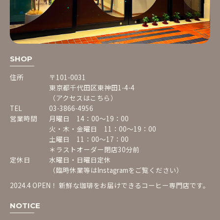
SHOP
住所
〒101-0031
東京都千代田区東神田1-4-4
（アクセスはこちら）
TEL
03-3866-4956
営業時間
月曜日 14：00〜19：00
火・木・金曜日 11：00〜19：00
土曜日 11：00〜17：00
＊ラストオーダー閉店30分前
定休日
水曜日・日曜日定休
（臨時休業等は
Instagram
をご覧ください）
2024.4 OPEN！ 新鮮な珈琲をお届けできるコーヒー専門店です。
NOTICE