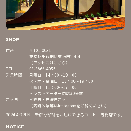
SHOP
住所
〒101-0031
東京都千代田区東神田1-4-4
（アクセスはこちら）
TEL
03-3866-4956
営業時間
月曜日 14：00〜19：00
火・木・金曜日 11：00〜19：00
土曜日 11：00〜17：00
＊ラストオーダー閉店30分前
定休日
水曜日・日曜日定休
（臨時休業等は
Instagram
をご覧ください）
2024.4 OPEN！ 新鮮な珈琲をお届けできるコーヒー専門店です。
NOTICE