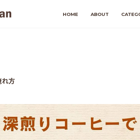
HOME
ABOUT
CATEG
淹れ方