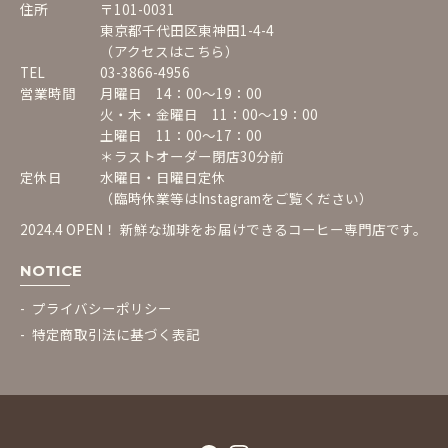
住所
〒101-0031
東京都千代田区東神田1-4-4
（アクセスはこちら）
TEL
03-3866-4956
営業時間
月曜日 14：00〜19：00
火・木・金曜日 11：00〜19：00
土曜日 11：00〜17：00
＊ラストオーダー閉店30分前
定休日
水曜日・日曜日定休
（臨時休業等は
Instagram
をご覧ください）
2024.4 OPEN！ 新鮮な珈琲をお届けできるコーヒー専門店です。
NOTICE
プライバシーポリシー
特定商取引法に基づく表記