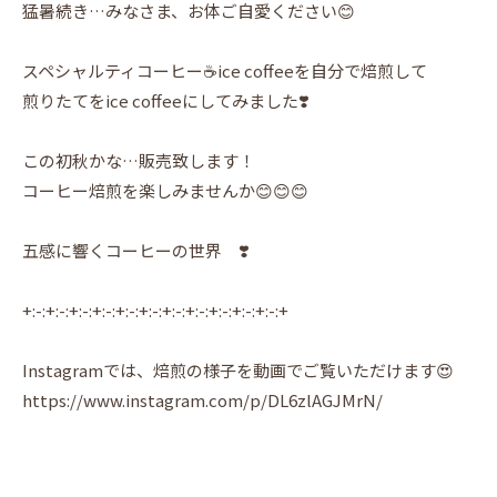
猛暑続き…みなさま、お体ご自愛ください😊
スペシャルティコーヒー☕️ice coffeeを自分で焙煎して
煎りたてをice coffeeにしてみました❣️
この初秋かな…販売致します！
コーヒー焙煎を楽しみませんか😊😊😊
五感に響くコーヒーの世界 ❣️
+:-:+:-:+:-:+:-:+:-:+:-:+:-:+:-:+:-:+:-:+:-:+
Instagramでは、焙煎の様子を動画でご覧いただけます😍
https://www.instagram.com/p/DL6zlAGJMrN/