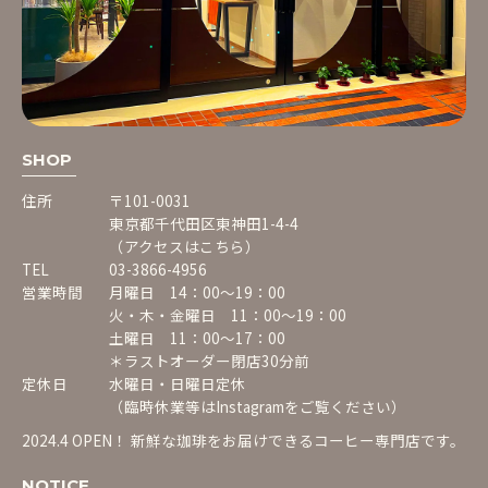
SHOP
住所
〒101-0031
東京都千代田区東神田1-4-4
（アクセスはこちら）
TEL
03-3866-4956
営業時間
月曜日 14：00〜19：00
火・木・金曜日 11：00〜19：00
土曜日 11：00〜17：00
＊ラストオーダー閉店30分前
定休日
水曜日・日曜日定休
（臨時休業等は
Instagram
をご覧ください）
2024.4 OPEN！ 新鮮な珈琲をお届けできるコーヒー専門店です。
NOTICE