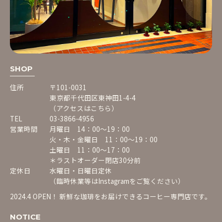
SHOP
住所
〒101-0031
東京都千代田区東神田1-4-4
（アクセスはこちら）
TEL
03-3866-4956
営業時間
月曜日 14：00〜19：00
火・木・金曜日 11：00〜19：00
土曜日 11：00〜17：00
＊ラストオーダー閉店30分前
定休日
水曜日・日曜日定休
（臨時休業等は
Instagram
をご覧ください）
2024.4 OPEN！ 新鮮な珈琲をお届けできるコーヒー専門店です。
NOTICE