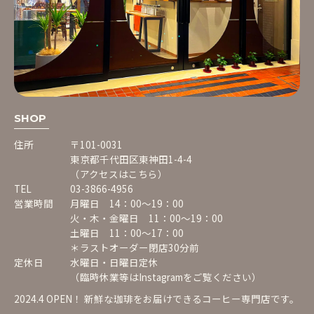
SHOP
住所
〒101-0031
東京都千代田区東神田1-4-4
（アクセスはこちら）
TEL
03-3866-4956
営業時間
月曜日 14：00〜19：00
火・木・金曜日 11：00〜19：00
土曜日 11：00〜17：00
＊ラストオーダー閉店30分前
定休日
水曜日・日曜日定休
（臨時休業等は
Instagram
をご覧ください）
2024.4 OPEN！ 新鮮な珈琲をお届けできるコーヒー専門店です。