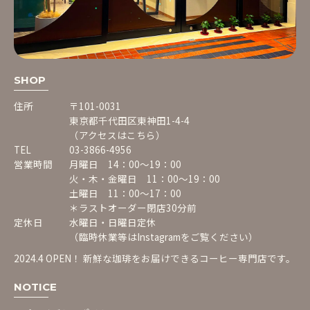
SHOP
住所
〒101-0031
東京都千代田区東神田1-4-4
（アクセスはこちら）
TEL
03-3866-4956
営業時間
月曜日 14：00〜19：00
火・木・金曜日 11：00〜19：00
土曜日 11：00〜17：00
＊ラストオーダー閉店30分前
定休日
水曜日・日曜日定休
（臨時休業等は
Instagram
をご覧ください）
2024.4 OPEN！ 新鮮な珈琲をお届けできるコーヒー専門店です。
NOTICE