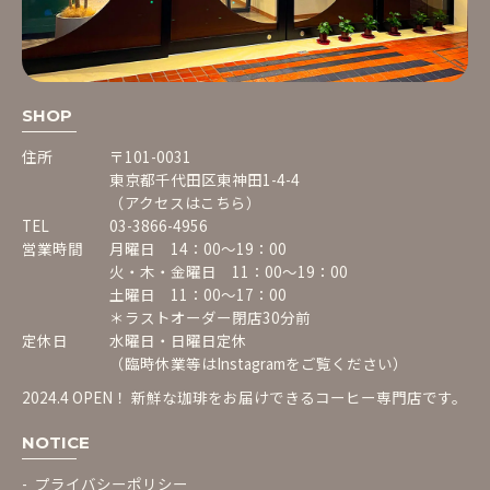
SHOP
住所
〒101-0031
東京都千代田区東神田1-4-4
（アクセスはこちら）
TEL
03-3866-4956
営業時間
月曜日 14：00〜19：00
火・木・金曜日 11：00〜19：00
土曜日 11：00〜17：00
＊ラストオーダー閉店30分前
定休日
水曜日・日曜日定休
（臨時休業等は
Instagram
をご覧ください）
2024.4 OPEN！ 新鮮な珈琲をお届けできるコーヒー専門店です。
NOTICE
プライバシーポリシー