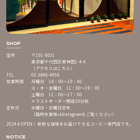
SHOP
住所
〒101-0031
東京都千代田区東神田1-4-4
（アクセスはこちら）
TEL
03-3866-4956
営業時間
月曜日 14：00〜19：00
火・木・金曜日 11：00〜19：00
土曜日 11：00〜17：00
＊ラストオーダー閉店30分前
定休日
水曜日・日曜日定休
（臨時休業等は
Instagram
をご覧ください）
2024.4 OPEN！ 新鮮な珈琲をお届けできるコーヒー専門店です。
NOTICE