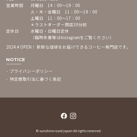
営業時間
月曜日 14：00〜19：00
火・木・金曜日 11：00〜19：00
土曜日 11：00〜17：00
＊ラストオーダー閉店30分前
定休日
水曜日・日曜日定休
（臨時休業等は
Instagram
をご覧ください）
2024.4 OPEN！ 新鮮な珈琲をお届けできるコーヒー専門店です。
NOTICE
プライバシーポリシー
特定商取引法に基づく表記
© sunshine roast japan All rights reserved.